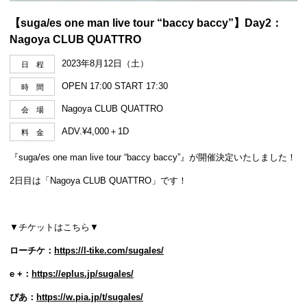
【suga/es one man live tour “baccy baccy”】Day2：
Nagoya CLUB QUATTRO
2023年8月12日（土）
日 程
OPEN 17:00 START 17:30
時 間
Nagoya CLUB QUATTRO
会 場
ADV.¥4,000＋1D
料 金
『suga/es one man live tour “baccy baccy”』が開催決定いたしました！
2日目は「Nagoya CLUB QUATTRO」です！
▼チケットはこちら▼
ローチケ：
https://l-tike.com/sugales/
e +：
https://eplus.jp/sugales/
ぴあ：
https://w.pia.jp/t/sugales/